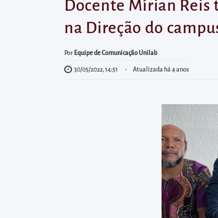
diretamente
Docente Mírian Reis 
à
na Direção do campu
área
para
Por
Equipe de Comunicação Unilab
realizar
30/05/2022, 14:51
Atualizada há 4 anos
buscas
internas
Acessar
diretamente
as
informações
postas
no
rodapé