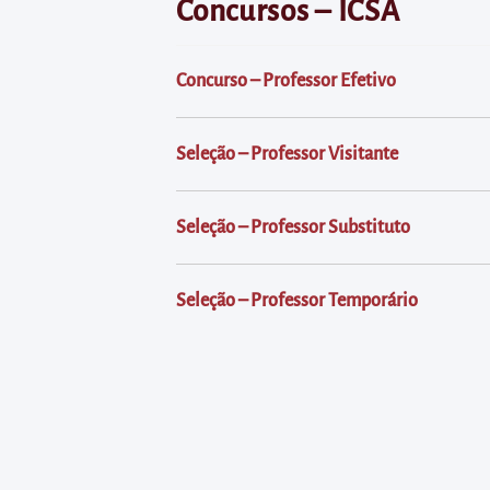
diretamente
Concursos – ICSA
à
área
Concurso – Professor Efetivo
para
realizar
Seleção – Professor Visitante
buscas
internas
Acessar
Seleção – Professor Substituto
diretamente
as
Seleção – Professor Temporário
informações
postas
no
rodapé