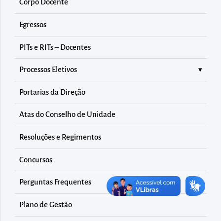
diretamente
Corpo Docente
à
Egressos
área
para
PITs e RITs – Docentes
realizar
Processos Eletivos
buscas
internas
Portarias da Direção
Acessar
diretamente
Atas do Conselho de Unidade
as
Resoluções e Regimentos
informações
postas
Concursos
no
Perguntas Frequentes
rodapé
Plano de Gestão