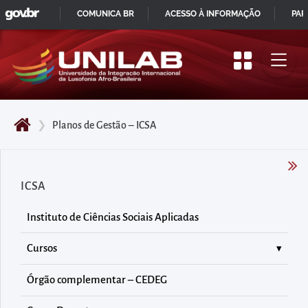
GOVBR
Pular
COMUNICA BR
ACESSO À INFORMAÇÃO
PAR
para
IR
o
PARA
início
O
do
CONTEÚDO
conteúdo
❯
Planos de Gestão – ICSA
principal
da
página
ICSA
Acessar
diretamente
Instituto de Ciências Sociais Aplicadas
o
menu
Cursos
principal
Órgão complementar – CEDEG
Acessar