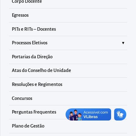
diretamente
Corpo Docente
à
Egressos
área
para
PITs e RITs – Docentes
realizar
Processos Eletivos
buscas
internas
Portarias da Direção
Acessar
diretamente
Atas do Conselho de Unidade
as
Resoluções e Regimentos
informações
postas
Concursos
no
Perguntas Frequentes
rodapé
Plano de Gestão