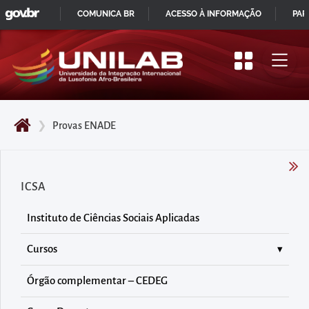
GOVBR
Pular
COMUNICA BR
ACESSO À INFORMAÇÃO
PAR
para
IR
o
PARA
início
O
do
CONTEÚDO
conteúdo
❯
Provas ENADE
principal
da
página
ICSA
Acessar
diretamente
Instituto de Ciências Sociais Aplicadas
o
menu
Cursos
principal
Órgão complementar – CEDEG
Acessar