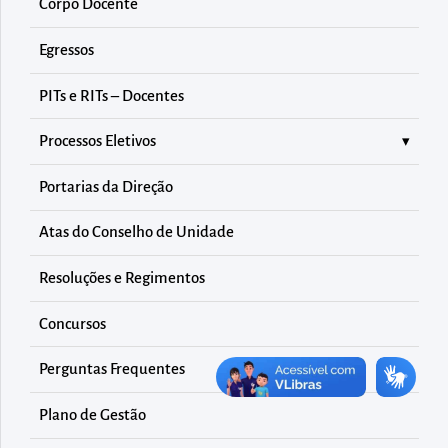
diretamente
Corpo Docente
à
Egressos
área
para
PITs e RITs – Docentes
realizar
Processos Eletivos
buscas
internas
Portarias da Direção
Acessar
diretamente
Atas do Conselho de Unidade
as
Resoluções e Regimentos
informações
postas
Concursos
no
Perguntas Frequentes
rodapé
Plano de Gestão