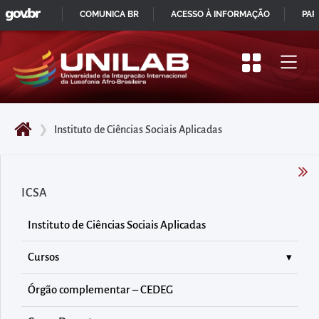
GOVBR
Pular
COMUNICA BR
ACESSO À INFORMAÇÃO
PAR
para
IR
o
PARA
início
O
do
CONTEÚDO
conteúdo
❯
Instituto de Ciências Sociais Aplicadas
principal
da
página
ICSA
Acessar
diretamente
Instituto de Ciências Sociais Aplicadas
o
menu
Cursos
principal
Órgão complementar – CEDEG
Acessar