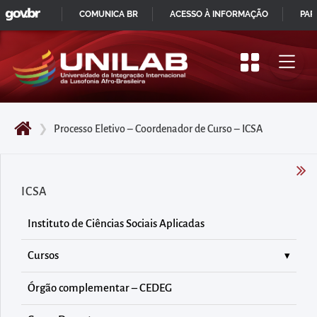
GOVBR
Pular
COMUNICA BR
ACESSO À INFORMAÇÃO
PAR
para
IR
o
PARA
início
O
do
CONTEÚDO
conteúdo
❯
Processo Eletivo – Coordenador de Curso – ICSA
principal
da
página
ICSA
Acessar
diretamente
Instituto de Ciências Sociais Aplicadas
o
menu
Cursos
principal
Órgão complementar – CEDEG
Acessar