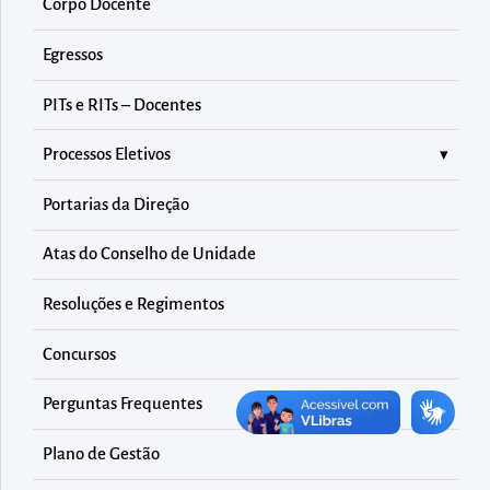
diretamente
Corpo Docente
à
Egressos
área
para
PITs e RITs – Docentes
realizar
Processos Eletivos
buscas
internas
Portarias da Direção
Acessar
diretamente
Atas do Conselho de Unidade
as
Resoluções e Regimentos
informações
postas
Concursos
no
Perguntas Frequentes
rodapé
Plano de Gestão