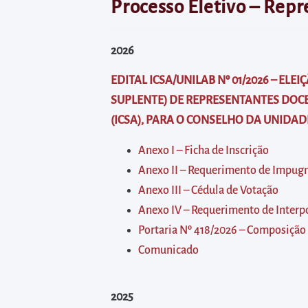
diretamente
Processo Eletivo – Repr
à
área
2026
para
realizar
EDITAL ICSA/UNILAB Nº 01/2026 – ELE
buscas
SUPLENTE) DE REPRESENTANTES DOCE
internas
(ICSA), PARA O CONSELHO DA UNIDADE
Acessar
Anexo I – Ficha de Inscrição
diretamente
Anexo II – Requerimento de Impugn
as
Anexo III – Cédula de Votação
informações
Anexo IV – Requerimento de Interpo
postas
Portaria Nº 418/2026 – Composição
no
Comunicado
rodapé
2025