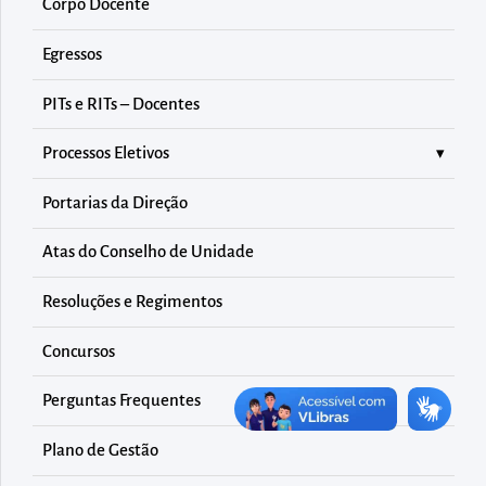
diretamente
Corpo Docente
à
Egressos
área
para
PITs e RITs – Docentes
realizar
Processos Eletivos
buscas
internas
Portarias da Direção
Acessar
diretamente
Atas do Conselho de Unidade
as
Resoluções e Regimentos
informações
postas
Concursos
no
Perguntas Frequentes
rodapé
Plano de Gestão