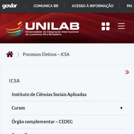
GOVBR
Pular
COMUNICA BR
ACESSO À INFORMAÇÃO
PAR
para
IR
o
PARA
início
O
do
CONTEÚDO
conteúdo
❯
Processos Eletivos – ICSA
principal
da
página
ICSA
Acessar
diretamente
Instituto de Ciências Sociais Aplicadas
o
menu
Cursos
principal
Órgão complementar – CEDEG
Acessar