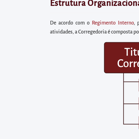
diretamente
Estrutura Organizacion
à
área
De acordo com o
Regimento Interno
, 
para
atividades, a Corregedoria é composta po
realizar
buscas
internas
Acessar
diretamente
as
informações
postas
no
rodapé