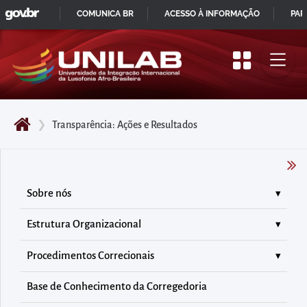
GOVBR
Pular
COMUNICA BR
ACESSO À INFORMAÇÃO
PAR
para
IR
o
PARA
início
O
do
CONTEÚDO
conteúdo
❯
Transparência: Ações e Resultados
principal
da
página
Acessar
Sobre nós
diretamente
Estrutura Organizacional
o
menu
Procedimentos Correcionais
principal
Acessar
Base de Conhecimento da Corregedoria