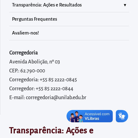
diretamente
Transparência: Ações e Resultados
à
área
Perguntas Frequentes
para
Avaliem-nos!
realizar
buscas
Corregedoria
internas
Avenida Abolição, nº 03
Acessar
CEP.: 62.790-000
diretamente
Corregedoria: +55 85 2222-0845
as
Corregedor: +55 85 2222-0844
informações
E-mail: corregedoria@unilab.edu.br
postas
no
rodapé
Transparência: Ações e