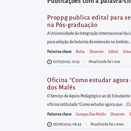
diretamente
Publicações com a palavra-ch
à
área
Proppg publica edital para s
na Pós-graduação
para
realizar
A Universidade da Integração Internacional da L
buscas
para seleção de bolsista de extensão no âmbito..
internas
Palavras-chave
Bolsa
Discente
Edital
Estu
Acessar
07/03/2025, 10:33
Atualizada há 1 ano
diretamente
as
Oficina “Como estudar agora 
informações
dos Malês
postas
O Serviço de Apoio Pedagógico ao (à) Estudante 
no
oficina intitulada “Como estudar agora que...
[C
rodapé
Palavras-chave
Campus Dos Malês
Discente
08/08/2024, 08:43
Atualizada há 2 anos