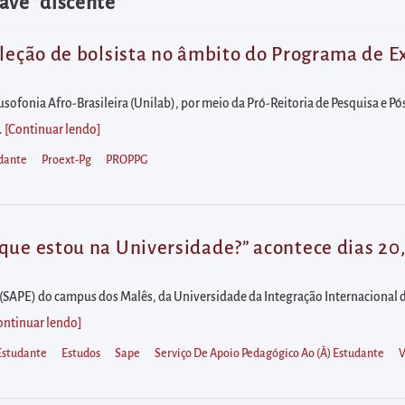
ave "discente"
eleção de bolsista no âmbito do Programa de 
usofonia Afro-Brasileira (Unilab), por meio da Pró-Reitoria de Pesquisa e P
.
[Continuar lendo
]
dante
Proext-Pg
PROPPG
que estou na Universidade?” acontece dias 20,
(SAPE) do campus dos Malês, da Universidade da Integração Internacional da
ontinuar lendo
]
Estudante
Estudos
Sape
Serviço De Apoio Pedagógico Ao (à) Estudante
V