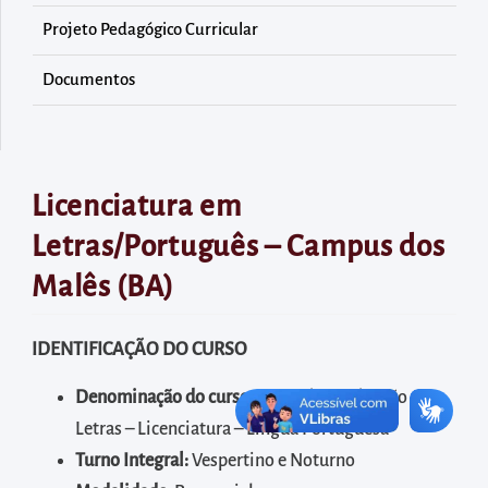
diretamente
Projeto Pedagógico Curricular
à
área
Documentos
para
realizar
buscas
internas
Licenciatura em
Acessar
Letras/Português – Campus dos
diretamente
Malês (BA)
as
informações
postas
IDENTIFICAÇÃO DO CURSO
no
Denominação do curso:
Curso de Graduação em
rodapé
Letras – Licenciatura – Língua Portuguesa
Turno Integral:
Vespertino e Noturno