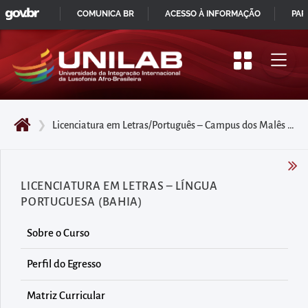
GOVBR
Pular
COMUNICA BR
ACESSO À INFORMAÇÃO
PAR
para
IR
o
PARA
início
O
do
CONTEÚDO
conteúdo
❯
Licenciatura em Letras/Português – Campus dos Malês (BA)
principal
da
página
LICENCIATURA EM LETRAS – LÍNGUA
Acessar
PORTUGUESA (BAHIA)
diretamente
o
Sobre o Curso
menu
Perfil do Egresso
principal
Acessar
Matriz Curricular