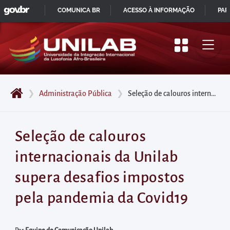
GOVBR
Pular
COMUNICA BR
ACESSO À INFORMAÇÃO
PAR
para
IR
o
PARA
início
O
do
CONTEÚDO
conteúdo
❯
Administração Pública
❯
Seleção de calouros internacionais da Unilab supera desafios impostos pela pandemia da Covid19
principal
da
página
Seleção de calouros
Acessar
internacionais da Unilab
diretamente
o
supera desafios impostos
menu
pela pandemia da Covid19
principal
Acessar