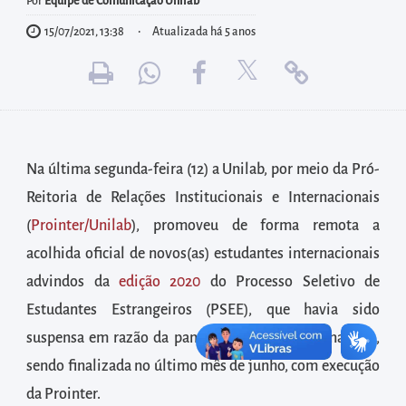
diretamente
Por
Equipe de Comunicação Unilab
à
15/07/2021, 13:38
Atualizada há 5 anos
área
para
realizar
buscas
internas
Na última segunda-feira (12) a Unilab, por meio da Pró-
Acessar
Reitoria de Relações Institucionais e Internacionais
diretamente
(
Prointer/Unilab
), promoveu de forma remota a
as
acolhida oficial de novos(as) estudantes internacionais
informações
advindos da
edição 2020
do Processo Seletivo de
postas
Estudantes Estrangeiros (PSEE), que havia sido
no
suspensa em razão da pandemia do novo Coronavírus,
rodapé
sendo finalizada no último mês de junho, com execução
da Prointer.