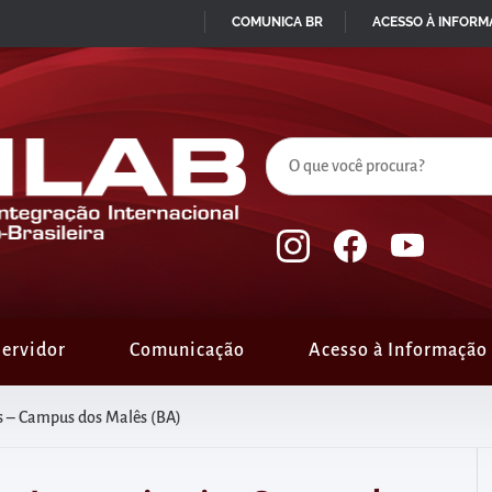
COMUNICA BR
ACESSO À INFOR
IR
PARA
O
CONTEÚDO
ervidor
Comunicação
Acesso à Informação
s – Campus dos Malês (BA)