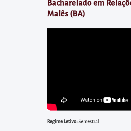
diretamente
Bacharelado em Relaçõe
à
Malês (BA)
área
para
realizar
buscas
internas
Acessar
diretamente
as
informações
postas
no
rodapé
Regime
Letivo:
Semestral