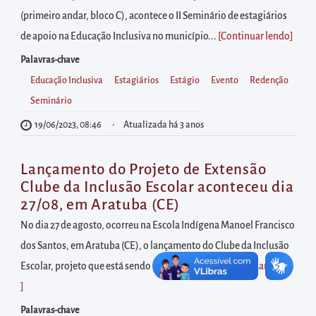
diretamente
(primeiro andar, bloco C), acontece o II Seminário de estagiários
à
de apoio na Educação Inclusiva no município...
[Continuar lendo
]
área
para
Palavras-chave
realizar
Educação Inclusiva
Estagiários
Estágio
Evento
Redenção
buscas
Seminário
internas
19/06/2023, 08:46
Atualizada há 3 anos
Acessar
diretamente
Lançamento do Projeto de Extensão
as
Clube da Inclusão Escolar aconteceu dia
27/08, em Aratuba (CE)
informações
postas
No dia 27 de agosto, ocorreu na Escola Indígena Manoel Francisco
no
dos Santos, em Aratuba (CE), o lançamento do Clube da Inclusão
rodapé
Escolar, projeto que está sendo realizado pela...
[Continuar lendo
]
Palavras-chave