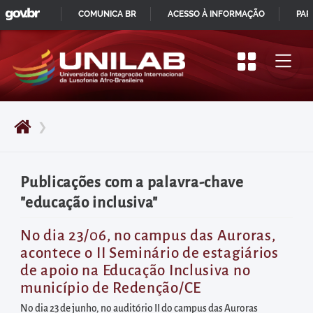
GOVBR
Pular
COMUNICA BR
ACESSO À INFORMAÇÃO
PAR
para
IR
o
PARA
início
O
do
CONTEÚDO
conteúdo
❯
principal
da
página
Publicações com a palavra-chave
Acessar
"educação inclusiva"
diretamente
o
No dia 23/06, no campus das Auroras,
acontece o II Seminário de estagiários
menu
de apoio na Educação Inclusiva no
principal
município de Redenção/CE
Acessar
No dia 23 de junho, no auditório II do campus das Auroras