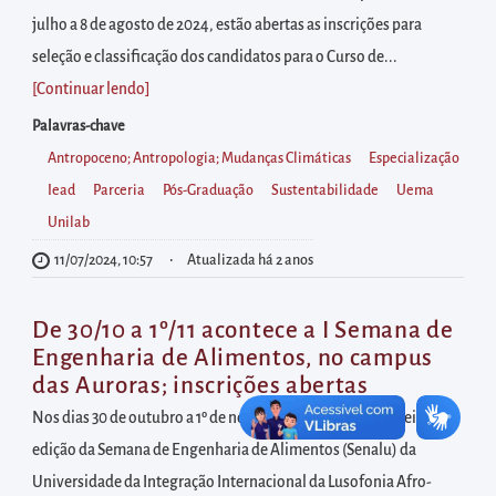
diretamente
julho a 8 de agosto de 2024, estão abertas as inscrições para
à
seleção e classificação dos candidatos para o Curso de...
área
[Continuar lendo
]
para
realizar
Palavras-chave
buscas
Antropoceno; Antropologia; Mudanças Climáticas
Especialização
internas
Iead
Parceria
Pós-Graduação
Sustentabilidade
Uema
Acessar
Unilab
diretamente
11/07/2024, 10:57
Atualizada há 2 anos
as
informações
De 30/10 a 1º/11 acontece a I Semana de
postas
Engenharia de Alimentos, no campus
das Auroras; inscrições abertas
no
rodapé
Nos dias 30 de outubro a 1º de novembro acontece a primeira
edição da Semana de Engenharia de Alimentos (Senalu) da
Universidade da Integração Internacional da Lusofonia Afro-