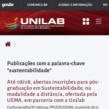
GOVBR
Pular
COMUNICA BR
ACESSO À INFORMAÇÃO
PAR
para
IR
o
PARA
início
O
do
CONTEÚDO
conteúdo
❯
principal
da
página
Publicações com a palavra-chave
Acessar
"sustentabilidade"
diretamente
o
Até 08/08, abertas inscrições para pós-
graduação em Sustentabilidade, na
menu
modalidade a distância, ofertada pela
principal
UEMA, em parceria com a Unilab
Acessar
Conforme edital Nº 156/2024-PPG/CPG/UEMA, no período de 10