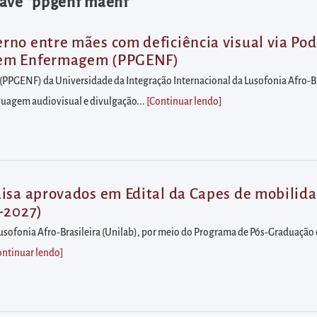
have "ppgenf maenf"
no entre mães com deficiência visual via Pod
 em Enfermagem (PPGENF)
GENF) da Universidade da Integração Internacional da Lusofonia Afro-Bra
guagem audiovisual e divulgação...
[Continuar lendo
]
uisa aprovados em Edital da Capes de mobilid
-2027)
 Lusofonia Afro-Brasileira (Unilab), por meio do Programa de Pós-Graduaç
ontinuar lendo
]