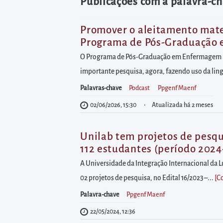
diretamente
Publicações com a palavra-c
à
área
Promover o aleitamento mater
Programa de Pós-Graduação
para
realizar
O Programa de Pós-Graduação em Enfermagem (PP
buscas
importante pesquisa, agora, fazendo uso da lin
internas
Palavras-chave
Podcast
Ppgenf Maenf
Acessar
02/06/2026, 15:30
Atualizada há 2 meses
diretamente
as
Unilab tem projetos de pesq
informações
112 estudantes (período 2024
postas
A Universidade da Integração Internacional da
no
02 projetos de pesquisa, no Edital 16/2023 –...
[C
rodapé
Palavra-chave
Ppgenf Maenf
22/05/2024, 12:36