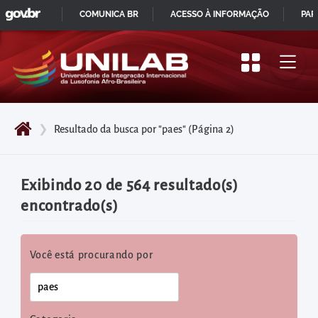
GOVBR
Pular
COMUNICA BR
ACESSO À INFORMAÇÃO
PAR
para
IR
o
PARA
início
O
do
CONTEÚDO
conteúdo
❯
Resultado da busca por "paes"
(Página 2)
principal
da
página
Exibindo 20 de 564 resultado(s)
Acessar
encontrado(s)
diretamente
o
Você está procurando por
menu
principal
Acessar