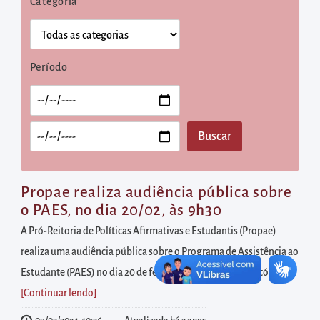
diretamente
Categoria
à
área
para
Período
realizar
buscas
internas
Acessar
diretamente
as
Propae realiza audiência pública sobre
informações
o PAES, no dia 20/02, às 9h30
postas
A Pró-Reitoria de Políticas Afirmativas e Estudantis (Propae)
no
realiza uma audiência pública sobre o Programa de Assistência ao
rodapé
Estudante (PAES) no dia 20 de fevereiro, às 9h30, no auditório...
[Continuar lendo
]