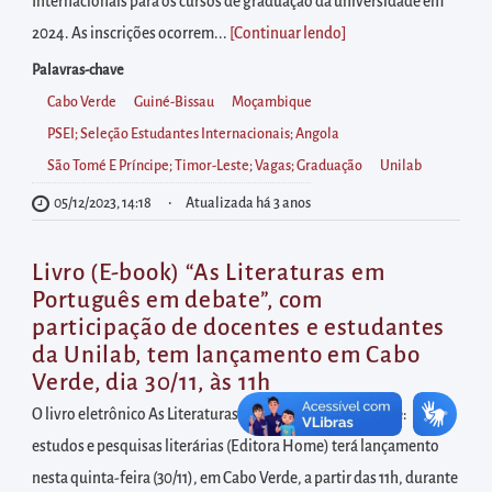
diretamente
Internacionais para os cursos de graduação da universidade em
à
2024. As inscrições ocorrem...
[Continuar lendo
]
área
Palavras-chave
para
Cabo Verde
Guiné-Bissau
Moçambique
realizar
PSEI; Seleção Estudantes Internacionais; Angola
buscas
São Tomé E Príncipe; Timor-Leste; Vagas; Graduação
Unilab
internas
05/12/2023, 14:18
Atualizada há 3 anos
Acessar
diretamente
Livro (E-book) “As Literaturas em
as
Português em debate”, com
informações
participação de docentes e estudantes
postas
da Unilab, tem lançamento em Cabo
Verde, dia 30/11, às 11h
no
rodapé
O livro eletrônico As Literaturas em Português em debate:
estudos e pesquisas literárias (Editora Home) terá lançamento
nesta quinta-feira (30/11), em Cabo Verde, a partir das 11h, durante