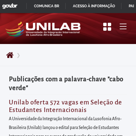
GOVBR
Pular
COMUNICA BR
ACESSO À INFORMAÇÃO
PAR
para
IR
o
PARA
início
O
do
CONTEÚDO
conteúdo
❯
principal
da
página
Publicações com a palavra-chave "cabo
Acessar
verde"
diretamente
o
Unilab oferta 572 vagas em Seleção de
Estudantes Internacionais
menu
principal
A Universidade da Integração Internacional da Lusofonia Afro-
Acessar
Brasileira (Unilab) lançou o edital para Seleção de Estudantes