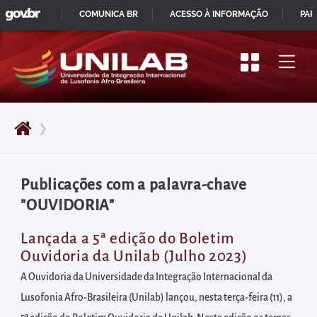
GOVBR
Pular
COMUNICA BR
ACESSO À INFORMAÇÃO
PAR
para
IR
o
PARA
início
O
do
CONTEÚDO
conteúdo
❯
principal
da
página
Publicações com a palavra-chave
Acessar
"OUVIDORIA"
diretamente
o
Lançada a 5ª edição do Boletim
Ouvidoria da Unilab (Julho 2023)
menu
principal
A Ouvidoria da Universidade da Integração Internacional da
Acessar
Lusofonia Afro-Brasileira (Unilab) lançou, nesta terça-feira (11), a