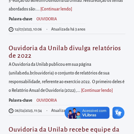
diretamente
5ª edição do Boletim Ouvidoria da Unilab. Nesta edição os temas
à
abordados são:...
[Continuar lendo
]
área
Palavra-chave
OUVIDORIA
para
12/07/2023, 10:06
Atualizada há 3 anos
realizar
buscas
Ouvidoria da Unilab divulga relatórios
internas
de 2022
Acessar
A Ouvidoria da Unilab publicou em sua página
diretamente
(unilab.edu.br/ouvidoria) o conjunto de relatórios de sua
as
responsabilidade, referente ao exercício 2022. O primeiro deles é
informações
o Relatório Anual de Ouvidoria (2022),...
[Continuar lendo
]
postas
Palavra-chave
OUVIDORIA
no
06/02/2023, 11:34
Atualizada há 3 anos
rodapé
Ouvidoria da Unilab recebe equipe da