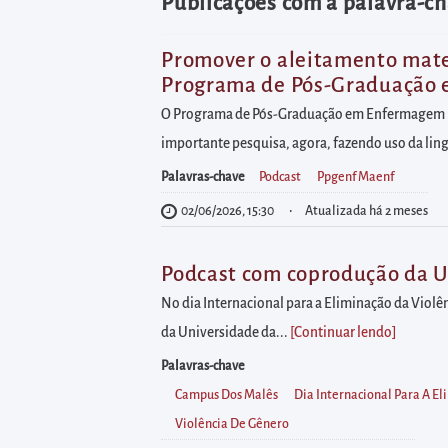
diretamente
Publicações com a palavra-ch
à
área
Promover o aleitamento mater
Programa de Pós-Graduação
para
realizar
O Programa de Pós-Graduação em Enfermagem (PP
buscas
importante pesquisa, agora, fazendo uso da lin
internas
Palavras-chave
Podcast
Ppgenf Maenf
Acessar
02/06/2026, 15:30
Atualizada há 2 meses
diretamente
as
Podcast com coprodução da U
informações
No dia Internacional para a Eliminação da Violê
postas
da Universidade da...
[Continuar lendo
]
no
Palavras-chave
rodapé
Campus Dos Malês
Dia Internacional Para A E
Violência De Gênero