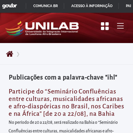
GOVBR
Pular
COMUNICA BR
ACESSO À INFORMAÇÃO
PAR
para
IR
o
PARA
início
O
do
CONTEÚDO
conteúdo
❯
principal
da
página
Publicações com a palavra-chave "ihl"
Acessar
diretamente
Participe do “Seminário Confluências
entre culturas, musicalidades africanas
o
e afro-diaspóricas no Brasil, nos Caribes
menu
e na África” [de 20 a 22/08], na Bahia
principal
No período de 20 a 22/08, será realizado na Bahia o “Seminário
Acessar
Confluências entre culturas, musicalidades africanas e afro-