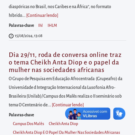
diretamente
diaspóricas no Brasil, nos Caribes e na África”, no formato
à
híbrido...
[Continuar lendo
]
área
para
Palavras-chave
Ihl
IHLM
realizar
15/08/2024, 13:08
buscas
internas
Dia 29/11, roda de conversa online traz
Acessar
o tema Cheikh Anta Diop e o papel da
mulher nas sociedades africanas
diretamente
as
O Grupo de Pesquisa em Educação Afrocentrada (Grupeafro) da
informações
Universidade d Integração Internacional da Lusofonia Afro-
postas
Brasileira (Unilab)/ Campus dos Malês realiza o II seminário sob
no
tema O Centenário de...
[Continuar lendo
]
rodapé
Palavras-chave
Campus Dos Malês
Cheikh Anta Diop
Cheikh Anta Diop E O Papel Da Mulher Nas Sociedades Africanas