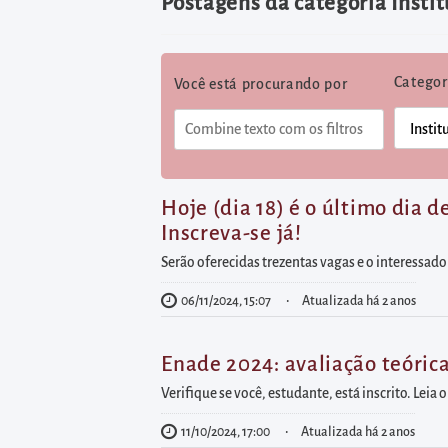
diretamente
Postagens da categoria Insti
à
área
Categor
Você está procurando por
para
realizar
buscas
internas
Acessar
Hoje (dia 18) é o último dia 
Inscreva-se já!
diretamente
as
Serão oferecidas trezentas vagas e o interessado
informações
06/11/2024, 15:07
Atualizada há 2 anos
postas
no
Enade 2024: avaliação teóric
rodapé
Verifique se você, estudante, está inscrito. Leia 
11/10/2024, 17:00
Atualizada há 2 anos