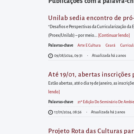
diretamente
Publicações com a palavra-ch
à
área
Unilab sedia encontro de pró
para
“Desafios e Perspectivas da Curricularização da 
realizar
(Proex/Unilab) – por meio...
[Continuar lendo
]
buscas
Palavras-chave
Arte E Cultura
Ceará
Curricu
internas
09/08/2024, 09:31
Atualizada há 2 anos
Acessar
diretamente
Até 19/01, abertas inscriçõe
as
Estão abertas, até o dia 19 de janeiro, as inscr
informações
lendo
]
postas
Palavras-chave
21ª Edição Do Seminário De Ambi
no
rodapé
17/01/2024, 08:56
Atualizada há 3 anos
Projeto Rota das Culturas par