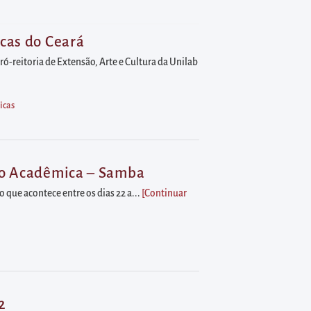
icas do Ceará
ó-reitoria de Extensão, Arte e Cultura da Unilab
icas
ção Acadêmica – Samba
 que acontece entre os dias 22 a...
[Continuar
2