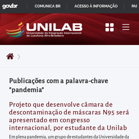
GOVBR
Pular
COMUNICA BR
ACESSO À INFORMAÇÃO
PAR
para
IR
o
PARA
início
O
do
CONTEÚDO
conteúdo
❯
principal
da
página
Publicações com a palavra-chave
Acessar
"pandemia"
diretamente
o
Projeto que desenvolve câmara de
descontaminação de máscaras N95 será
menu
apresentado em congresso
principal
internacional, por estudante da Unilab
Acessar
Em plena pandemia, um grupo de estudantes da Universidade da