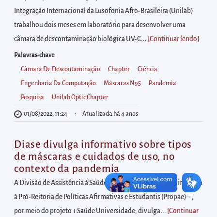
diretamente
Integração Internacional da Lusofonia Afro-Brasileira (Unilab)
à
trabalhou dois meses em laboratório para desenvolver uma
área
câmara de descontaminação biológica UV-C...
[Continuar lendo
]
para
realizar
Palavras-chave
buscas
Câmara De Descontaminação
Chapter
Ciência
internas
Engenharia Da Computação
Máscaras N95
Pandemia
Acessar
Pesquisa
Unilab Optic Chapter
diretamente
01/08/2022, 11:24
Atualizada há 4 anos
as
informações
Diase divulga informativo sobre tipos
postas
de máscaras e cuidados de uso, no
contexto da pandemia
no
rodapé
A Divisão de Assistência à Saúde do Estudante (Diase) – vinculada
à Pró-Reitoria de Políticas Afirmativas e Estudantis (Propae) – ,
por meio do projeto + Saúde Universidade, divulga...
[Continuar