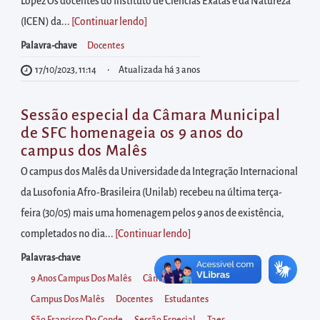
diretamente
López Os docentes do Instituto de Ciências Exatas e da Natureza
à
(ICEN) da...
[Continuar lendo
]
área
Palavra-chave
Docentes
para
17/10/2023, 11:14
Atualizada há 3 anos
realizar
buscas
Sessão especial da Câmara Municipal
internas
de SFC homenageia os 9 anos do
Acessar
campus dos Malês
diretamente
O campus dos Malês da Universidade da Integração Internacional
as
da Lusofonia Afro-Brasileira (Unilab) recebeu na última terça-
informações
feira (30/05) mais uma homenagem pelos 9 anos de existência,
postas
completados no dia...
[Continuar lendo
]
no
Palavras-chave
rodapé
9 Anos Campus Dos Malês
Câmara Municipal
Campus Dos Malês
Docentes
Estudantes