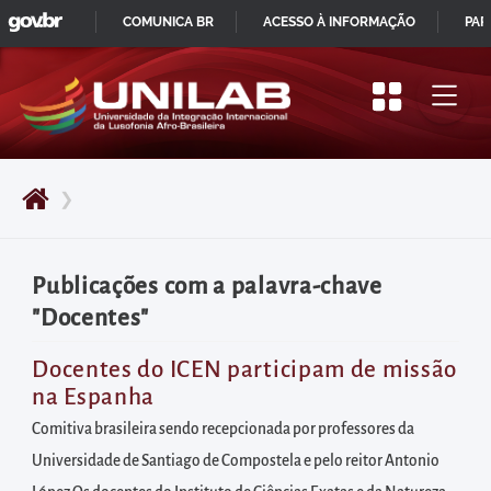
GOVBR
Pular
COMUNICA BR
ACESSO À INFORMAÇÃO
PAR
para
IR
o
PARA
início
O
do
CONTEÚDO
conteúdo
❯
principal
da
página
Publicações com a palavra-chave
Acessar
"Docentes"
diretamente
o
Docentes do ICEN participam de missão
na Espanha
menu
principal
Comitiva brasileira sendo recepcionada por professores da
Acessar
Universidade de Santiago de Compostela e pelo reitor Antonio